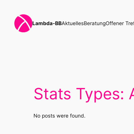
Zum
Inhalt
springen
Lambda-BB
Aktuelles
Beratung
Offener Tre
Stats Types:
No posts were found.