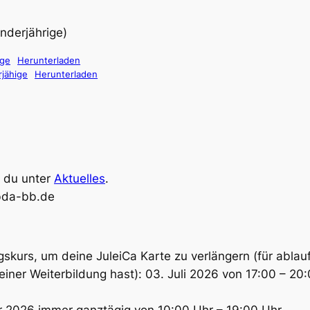
inderjährige)
ige
Herunterladen
rjähige
Herunterladen
t du unter
Aktuelles
.
bda-bb.de
gskurs, um deine JuleiCa Karte zu verlängern (für abla
 einer Weiterbildung hast): 03. Juli 2026 von 17:00 – 2
r 2026 immer ganztägig von 10:00 Uhr – 19:00 Uhr