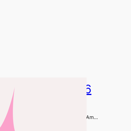
 Hilfe Kurse 2026
öchtest einen 1.Hilfe-Kurs machen?
leicht sogar im Zuge unserer JuleiCa?Am…