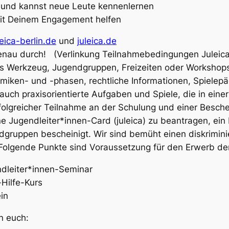
y und kannst neue Leute kennenlernen
mit Deinem Engagement helfen
leica-berlin.de
und
juleica.de
 genau durch! (Verlinkung Teilnahmebedingungen Julei
das Werkzeug, Jugendgruppen, Freizeiten oder Worksho
iken- und -phasen, rechtliche Informationen, Spielep
 auch praxisorientierte Aufgaben und Spiele, die in eine
rfolgreicher Teilnahme an der Schulung und einer Besch
ine Jugendleiter*innen-Card (juleica) zu beantragen, ei
dgruppen bescheinigt. Wir sind bemüht einen diskrimin
olgende Punkte sind Voraussetzung für den Erwerb der
ndleiter*innen-Seminar
-Hilfe-Kurs
in
n euch: