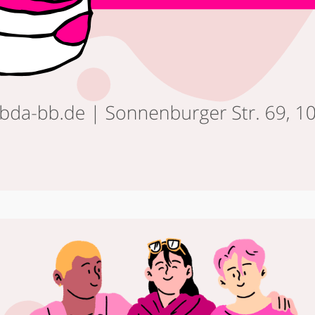
J
A
2