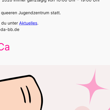
m queeren Jugendzentrum statt.
t du unter
Aktuelles
.
bda-bb.de
iCa
1.
Du m
Viel