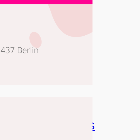
uleiCa-
uffrischungskurs
026