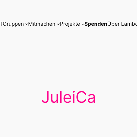
ff
Gruppen
Mitmachen
Projekte
Spenden
Über Lamb
JuleiCa